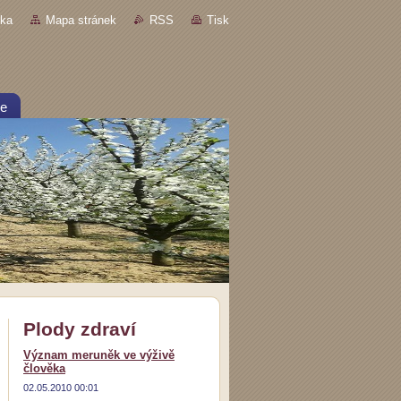
nka
Mapa stránek
RSS
Tisk
ce
Plody zdraví
Význam meruněk ve výživě
člověka
02.05.2010 00:01