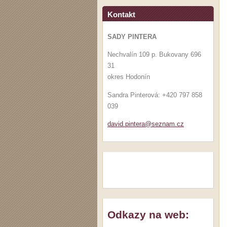
Kontakt
SADY PINTERA
Nechvalín 109 p. Bukovany 696
31
okres Hodonín
Sandra Pinterová: +420 797 858
039
david.pi
ntera@se
znam.cz
Odkazy na web: