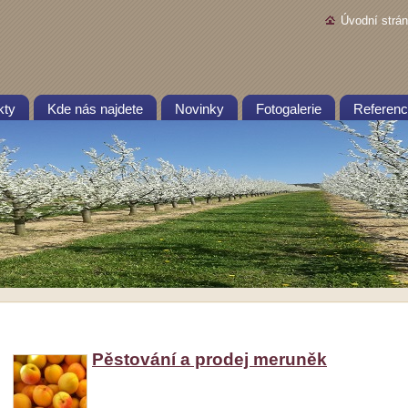
Úvodní strá
kty
Kde nás najdete
Novinky
Fotogalerie
Referen
Pěstování a prodej meruněk