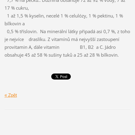
7,7 % na pecku.. Dužnina obsahuje 72 až 92 % vody, 7 až
17 % cukru,
1 až 1,5 % kyselin, necelé 1 % celulózy, 1 % pektinu, 1 %
bílkovin a
0,5 % tříslovin. Na minerální látky připadá asi 0,7 %, z toho
je nejvíce draslíku. Z vitamínů má nejvyšší zastoupení
provitamin A, dále vitamin B1, B2 a C. Jádro
obsahuje 45 až 58 % sušiny tuků a 25 až 28 % bílkovin.
« Zpět