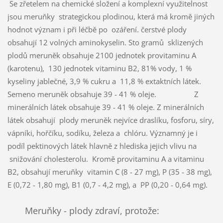
Se zřetelem na chemické složení a komplexní využitelnost
jsou meruňky strategickou plodinou, která má kromě jiných
hodnot význam i při léčbě po ozáření. čerstvé plody
obsahují 12 volných aminokyselin. Sto gramů sklizených
plodů meruněk obsahuje 2100 jednotek provitaminu A
(karotenu), 130 jednotek vitaminu B2, 81% vody, 1 %
kyseliny jablečné, 3,9 % cukru a 11,8 % extaktních látek.
Semeno meruněk obsahuje 39 - 41 % oleje. Z
minerálních látek obsahuje 39 - 41 % oleje. Z minerálních
látek obsahují plody meruněk nejvíce draslíku, fosforu, síry,
vápníki, hořčíku, sodíku, železa a chlóru. Významný je i
podíl pektinových látek hlavně z hlediska jejich vlivu na
snižování cholesterolu. Kromě provitaminu A a vitaminu
B2, obsahují meruňky vitamin C (8 - 27 mg), P (35 - 38 mg),
E (0,72 - 1,80 mg), B1 (0,7 - 4,2 mg), a PP (0,20 - 0,64 mg).
Meruňky - plody zdraví, protože: