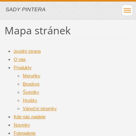
SADY PINTERA
Mapa stránek
úvodní strana
O nás
Produkty
Meruňky
Broskve
Švestky
Hrušky
Vánoční stromky
Kde nás najdete
Novinky
Fotogalerie