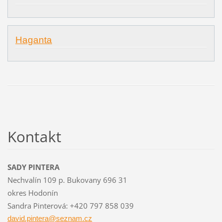
Haganta
Kontakt
SADY PINTERA
Nechvalín 109 p. Bukovany 696 31
okres Hodonín
Sandra Pinterová: +420 797 858 039
david.pi
ntera@se
znam.cz