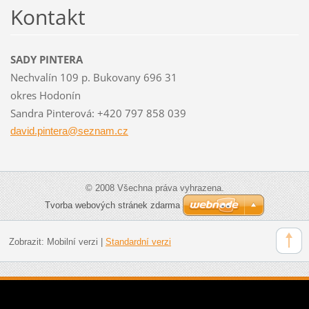
Kontakt
SADY PINTERA
Nechvalín 109 p. Bukovany 696 31
okres Hodonín
Sandra Pinterová: +420 797 858 039
david.pi
ntera@se
znam.cz
© 2008 Všechna práva vyhrazena.
Tvorba webových stránek zdarma
Zobrazit:
Mobilní verzi
|
Standardní verzi