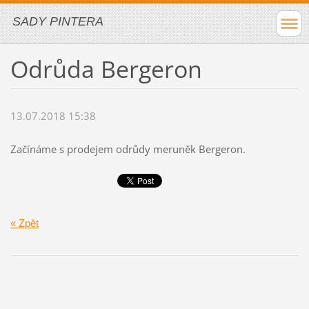
SADY PINTERA
Odrůda Bergeron
13.07.2018 15:38
Začínáme s prodejem odrůdy meruněk Bergeron.
« Zpět